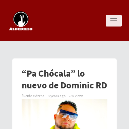
“Pa Chócala” lo
nuevo de Dominic RD
Fuente externa
3 years ago
780 views