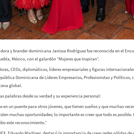
dora y brander dominicana Janissa Rodríguez fue reconocida en el Encu
bla, México, con el galardón “Mujeres que Inspiran”.
dores, CEOs, diplomáticos, líderes empresariales y figuras internacionale
blica Dominicana de Líderes Empresarios, Profesionistas y Políticos, c
cena global.
as palabras desde su verdad y su experiencia personal:
e en un puente para otros jóvenes, que tienen sueños y que muchas veces
isten muchas oportunidades; lo importante es creer que todo es posible.
ibo este reconocimiento.”
X, Eduardo Martínez, destacó la importancia de crear redes sólidas de 