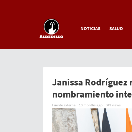
NOTICIAS
SALUD
Janissa Rodríguez 
nombramiento inte
Fuente externa
10 months ago
349 views